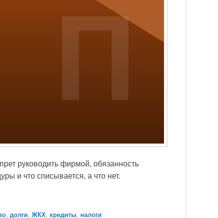
апрет руководить фирмой, обязанность
ры и что списывается, а что нет.
во
,
долги
,
ЖКХ
,
кредиты
,
налоги