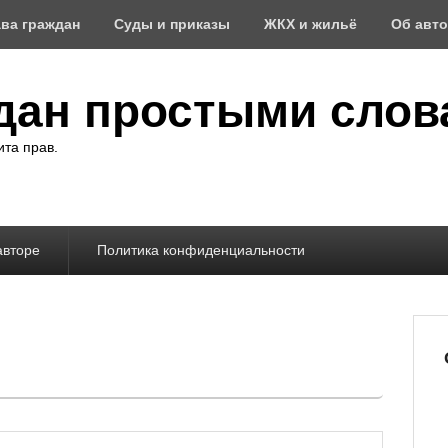
ва граждан
Суды и приказы
ЖКХ и жильё
Об авт
дан простыми слов
та прав.
авторе
Политика конфиденциальности